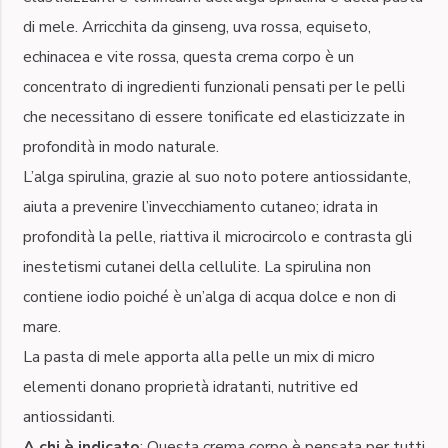
di mele. Arricchita da ginseng, uva rossa, equiseto,
echinacea e vite rossa, questa crema corpo è un
concentrato di ingredienti funzionali pensati per le pelli
che necessitano di essere tonificate ed elasticizzate in
profondità in modo naturale.
L’alga spirulina, grazie al suo noto potere antiossidante,
aiuta a prevenire l’invecchiamento cutaneo; idrata in
profondità la pelle, riattiva il microcircolo e contrasta gli
inestetismi cutanei della cellulite. La spirulina non
contiene iodio poiché è un’alga di acqua dolce e non di
mare.
La pasta di mele apporta alla pelle un mix di micro
elementi donano proprietà idratanti, nutritive ed
antiossidanti.
A chi è indicato
: Questa crema corpo è pensata per tutti