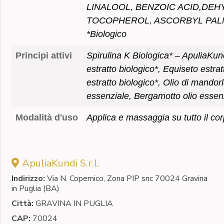
LINALOOL, BENZOIC ACID,DEHY
TOCOPHEROL, ASCORBYL PALM
*Biologico
Principi attivi
Spirulina K Biologica* – ApuliaKund
estratto biologico*, Equiseto estrat
estratto biologico*, Olio di mandorl
essenziale, Bergamotto olio essen
Modalità d'uso
Applica e massaggia su tutto il co
ApuliaKundi S.r.l.
Indirizzo:
Via N. Copernico, Zona PIP snc 70024 Gravina
in Puglia (BA)
Città:
GRAVINA IN PUGLIA
CAP:
70024