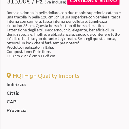
Cashback attivo
315,00€
/
Pz
(iva inclusa)
Borsa da donna in pelle dollaro con due manici superiori a catena e
una tracolla in pelle 120 cm, chiusura superiore con cerniera, tasca
interna con cerniera, tasca interna per cellulare. Lunghezza
cinturino 26 cm. Questa borsa è il tipo di borsa che attira
l'attenzione degli altri. Moderno, chic, elegante, beneficia di un
design speciale. Inoltre, è abbastanza spazioso da contenere tutto
ciò di cui hai bisogno durante la giornata. Se scegli questa borsa,
otterrai un look che si farà sempre notare!
Prodotto realizzato in Italia.
Composizione: Pelle fiore.
L 33 cm x P 16 cm x H 28 cm.
HQI High Quality Imports
Indirizzo:
Città:
CAP:
Provincia: