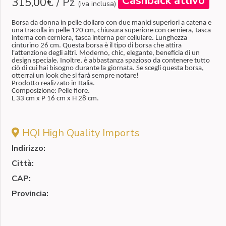
Cashback attivo
315,00€
/
Pz
(iva inclusa)
Borsa da donna in pelle dollaro con due manici superiori a catena e
una tracolla in pelle 120 cm, chiusura superiore con cerniera, tasca
interna con cerniera, tasca interna per cellulare. Lunghezza
cinturino 26 cm. Questa borsa è il tipo di borsa che attira
l'attenzione degli altri. Moderno, chic, elegante, beneficia di un
design speciale. Inoltre, è abbastanza spazioso da contenere tutto
ciò di cui hai bisogno durante la giornata. Se scegli questa borsa,
otterrai un look che si farà sempre notare!
Prodotto realizzato in Italia.
Composizione: Pelle fiore.
L 33 cm x P 16 cm x H 28 cm.
HQI High Quality Imports
Indirizzo:
Città:
CAP:
Provincia: