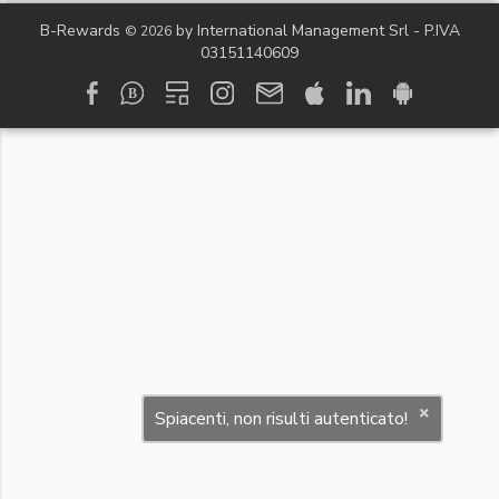
B-Rewards
by International Management Srl - P.IVA
© 2026
03151140609
Spiacenti, non risulti autenticato!