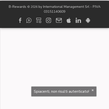
B-Rewards
by International Management Srl - P.IVA
© 2026
03151140609
Spiacenti, non risulti autenticato!